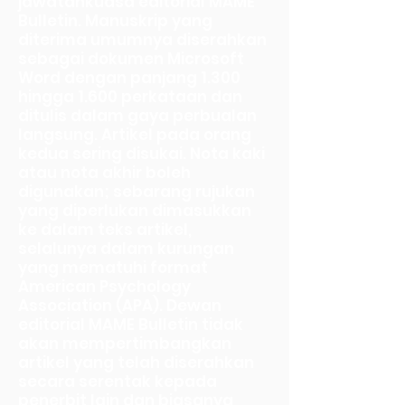
jawatankuasa editorial MAME
Bulletin. Manuskrip yang
diterima umumnya diserahkan
sebagai dokumen Microsoft
Word dengan panjang 1.300
hingga 1.600 perkataan dan
ditulis dalam gaya perbualan
langsung. Artikel pada orang
kedua sering disukai. Nota kaki
atau nota akhir boleh
digunakan; sebarang rujukan
yang diperlukan dimasukkan
ke dalam teks artikel,
selalunya dalam kurungan
yang mematuhi format
American Psychology
Association (APA). Dewan
editorial MAME Bulletin tidak
akan mempertimbangkan
artikel yang telah diserahkan
secara serentak kepada
penerbit lain dan biasanya