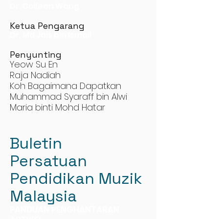
Dr. Colleen Wong
Ketua Pengarang
Dr. Md Jais bin Ismail
Penyunting
Yeow Su En
Raja Nadiah
Koh Bagaimana Dapatkan
Muhammad Syaraff bin Alwi
Maria binti Mohd Hatar
Buletin
Persatuan
Pendidikan Muzik
Malaysia
PANDUAN PENGHANTARAN