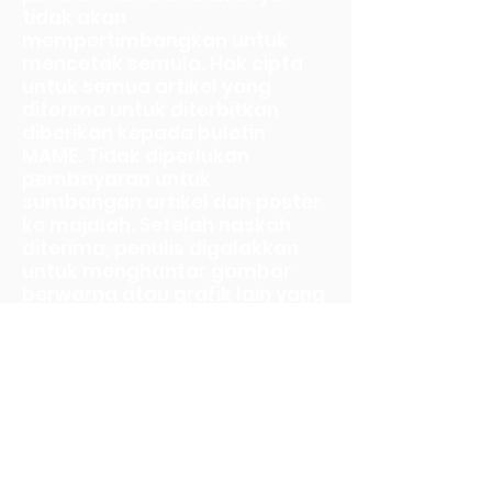
tidak akan
mempertimbangkan untuk
mencetak semula. Hak cipta
untuk semua artikel yang
diterima untuk diterbitkan
diberikan kepada buletin
MAME. Tidak diperlukan
pembayaran untuk
sumbangan artikel dan poster
ke majalah. Setelah naskah
diterima, penulis digalakkan
untuk menghantar gambar
berwarna atau grafik lain yang
menggambarkan perkara
utama artikel mereka.
Jurugambar harus
mendapatkan kebenaran
daripada ibu bapa atau
penjaga kanak-kanak di
bawah umur yang fotonya
dihantar (Borang Pelepasan).