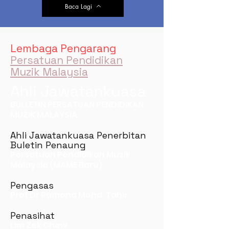
Baca Lagi
Lembaga Pengarang
Persatuan Pendidikan
Muzik Malaysia
Ahli Jawatankuasa
BULLETIN PERSATUAN PENDIDIKAN
MUZIK MALAYSIA
Ahli Jawatankuasa Penerbitan
Buletin Penaung
Persatuan Pendidikan Muzik
Malaysia (MAME Baru)
Pengasas
Prof Dr Ramona Mohd. Tahir
Penasihat
Lim Zek Chew