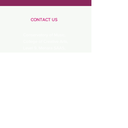
CONTACT US
Conservatory of Music,
College of Creative Arts,
Level 9, Menara SAAS,
UiTM,
40450
Shah Alam,
Selangor
admin@mamebaru.org
QUICK NAVIGATION